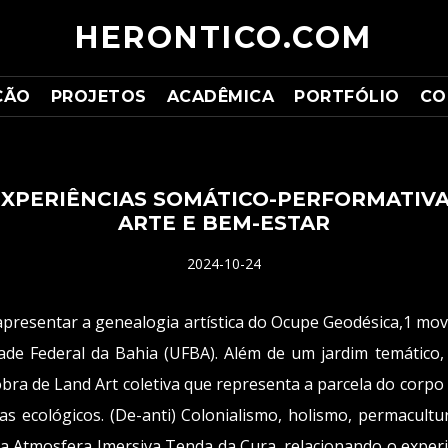
HERONTICO.COM
ÇÃO
PROJETOS
ACADÊMICA
PORTFÓLIO
CO
XPERIÊNCIAS SOMÁTICO-PERFORMATIV
ARTE E BEM-ESTAR
2024-10-24
presentar a genealogia artística do Ocupe Geodésica,1 mov
dade Federal da Bahia (UFBA). Além de um jardim temátic
bra de Land Art coletiva que representa a parcela do corpo
ecológicos. (De-anti) Colonialismo, holismo, permacultura
a Atmosfera Imersiva Tenda da Cura, relacionando o experi