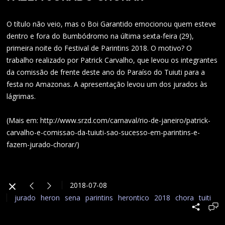
O título não veio, mas o Boi Garantido emocionou quem esteve
dentro e fora do Bumbódromo na última sexta-feira (29),
primeira noite do Festival de Parintins 2018. O motivo? O
trabalho realizado por Patrick Carvalho, que levou os integrantes
da comissão de frente deste ano do Paraíso do Tuiuti para a
festa no Amazonas. A apresentação levou um dos jurados às
lágrimas.
(Mais em: http://www.srzd.com/carnaval/rio-de-janeiro/patrick-
carvalho-e-comissao-da-tuiuti-sao-sucesso-em-parintins-e-
fazem-jurado-chorar/)
2018-07-08
jurado
heron
sena
parintins
herontico
2018
chora
tuiti