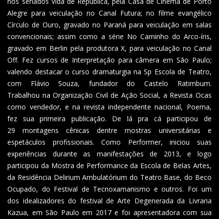
nos seriados Vida de República, pela Casa de Cinema de Porto
Alegre para veiculação no Canal Futura; no filme evangélico
Círculo de Ouro, gravado no Paraná para veiculação em salas
convencionais; assim como a série No Caminho do Arco-íris,
gravado em Berlin pela produtora X, para veiculação no Canal
Off. Fez cursos de Interpretação para câmera em São Paulo;
valendo destacar o curso dramaturgia na Sp Escola de Teatro,
com Flávio Souza, fundador do Castelo Ratimbum.
Trabalhou na Organização Civil de Ação Social, a Revista Ocas
como vendedor, e na revista independente nacional, Poema,
fez sua primeira publicação. De lá pra cá participou de
29 montagens cênicas dentre mostras universitárias e
espetáculos profissionais. Como Performer, iniciou suas
experiências durante as manifestações de 2013, e logo
participou da Mostra de Performance da Escola de Belas Artes,
da Residência Delirium Ambulatórium do Teatro Base, do Beco
Ocupado, do Festival de Tecnoxamanismo e outros. Foi um
dos idealizadores do festival de Arte Degenerada da Livraria
Kazua, em São Paulo em 2017 e foi apresentadora com sua