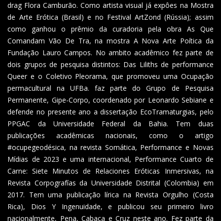
drag Flora Camburão. Como artista visual já expôes na Mostra
de Arte Erótica (Brasil) e no Festival ArtZond (Rússia); assim
como ganhou o prêmio da curadoria pela obra As Que
Comandam Vão De Tra, na mostra A Nova Arte Poítica da
Fundação Lauro Campos. No ambito acadêmico fez parte de
dois grupos de pesquisa distintos: Das Liliths de performance
Queer e o Coletivo Pleorama, que promoveu uma Ocupação
permacultural na UFBa. faz parte do Grupo de Pesquisa
Permanente, Gipe-Corpo, coordenado por Leonardo Sebiane e
defende no presente ano a dissertação EcoTramaturgias, pelo
PPGAC da Universidade Federal da Bahia. Tem duas
publicações acadêmicas nacionais, como o artigo
#ocupegeodésica, na revista Somática, Performance e Novas
Mídias de 2023 e uma internacional, Performance Cuarto de
Carne: Siete Minutos de Relaciones Eróticas Inmersivas, na
Revista Corpografías da Universidade Distrital (Colombia) em
2017. Tem uma publicação lírica na Revista Orgulho (Costa
Rica), Dios Y Ingenuidade, e publicou seu primeiro livro
nacionalmente, Pena, Cabaça e Cruz neste ano. Fez parte da