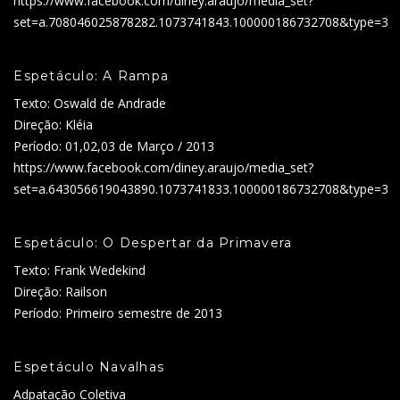
https://www.facebook.com/diney.araujo/media_set?
set=a.708046025878282.1073741843.100000186732708&type=3
Espetáculo: A Rampa
Texto: Oswald de Andrade
Direção: Kléia
Período: 01,02,03 de Março / 2013
https://www.facebook.com/diney.araujo/media_set?
set=a.643056619043890.1073741833.100000186732708&type=3
Espetáculo: O Despertar da Primavera
Texto: Frank Wedekind
Direção: Railson
Período: Primeiro semestre de 2013
Espetáculo Navalhas
Adpatação Coletiva